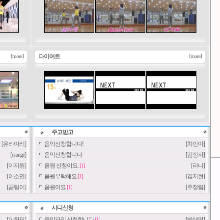
다이어트
[more]
[more]
주고받고
[유리아리]
음악신청합니다!
[차민아]
[orange]
음악신청합니다
[김정자]
[이지원]
음원 신청이요.
[라니]
[1]
[이소연]
음원부탁해요
[김지현]
[1]
[곰팅이]
음원이요
[주정림]
[1]
시디신청
[이창모]
음악파일 신청합니다
[박애영]
[1]