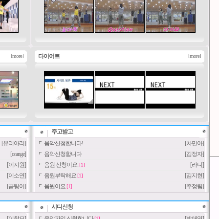
다이어트
[more]
[more]
주고받고
[유리아리]
음악신청합니다!
[차민아]
[orange]
음악신청합니다
[김정자]
[이지원]
음원 신청이요.
[라니]
[1]
[이소연]
음원부탁해요
[김지현]
[1]
[곰팅이]
음원이요
[주정림]
[1]
시디신청
[이창모]
음악파일 신청합니다
[박애영]
[1]