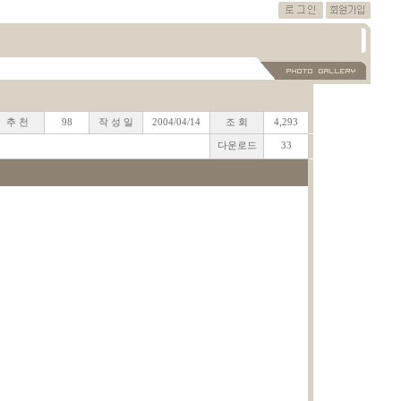
추 천
98
작 성 일
2004/04/14
조 회
4,293
다운로드
33