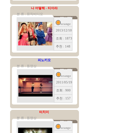
나 어떻해 - 티아라
분 류 : 뮤직비디오
orange
2013/12/10
조회 : 1873
추천 : 148
피노키오
분 류 : 동영상
orange
2011/05/19
조회 : 900
추천 : 157
터치미
분 류 : 동영상
orange