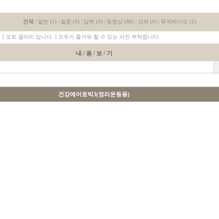
전체
|
일반 (1)
|
질문 (0)
|
답변 (0)
|
동영상 (88)
|
강좌 (9)
|
뮤직비디오 (2)
[ 포토 갤러리 입니다. ] 모두가 즐거워 할 수 있는 사진 부탁합니다.
내 / 용 / 보 / 기
건강에어로빅3(정리운동용)