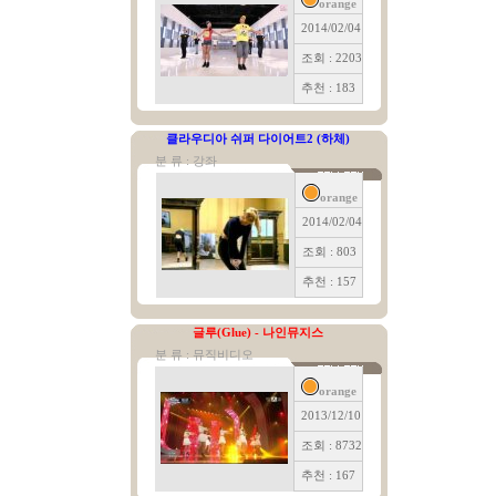
orange
2014/02/04
조회 : 2203
추천 : 183
클라우디아 쉬퍼 다이어트2 (하체)
분 류 : 강좌
orange
2014/02/04
조회 : 803
추천 : 157
글루(Glue) - 나인뮤지스
분 류 : 뮤직비디오
orange
2013/12/10
조회 : 8732
추천 : 167