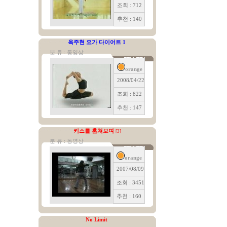
조회 : 712
추천 : 140
옥주현 요가 다이어트 1
분 류 : 동영상
orange
2008/04/22
조회 : 822
추천 : 147
키스를 훔쳐보며
[3]
분 류 : 동영상
orange
2007/08/09
조회 : 3451
추천 : 160
No Limit