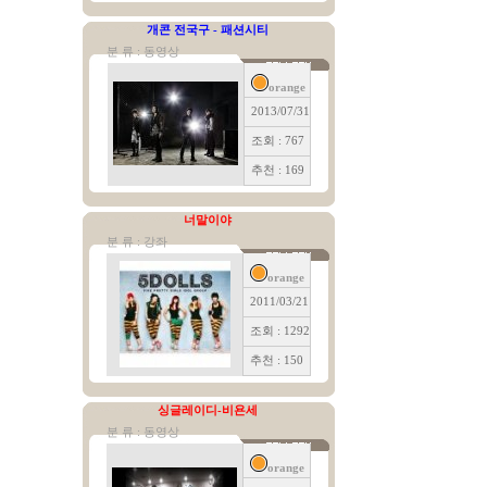
개콘 전국구 - 패션시티
분 류 : 동영상
orange
2013/07/31
조회 : 767
추천 : 169
너말이야
분 류 : 강좌
orange
2011/03/21
조회 : 1292
추천 : 150
싱글레이디-비욘세
분 류 : 동영상
orange