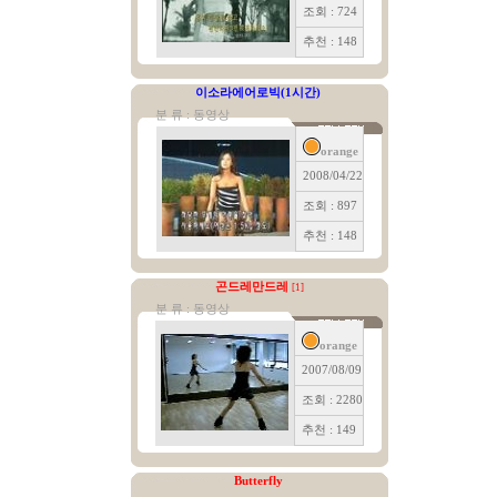
조회 : 724
추천 : 148
이소라에어로빅(1시간)
분 류 : 동영상
orange
2008/04/22
조회 : 897
추천 : 148
곤드레만드레
[1]
분 류 : 동영상
orange
2007/08/09
조회 : 2280
추천 : 149
Butterfly