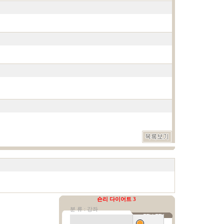
숀리 다이어트 3
분 류 : 강좌