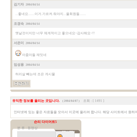
김기자
2004/04/14
...좋네요.......이거.가르켜.줘야지...울회원들.......
조경숙
2004/04/14
옛날것이지만 너무 체계적이고 좋으네요~감사해요~!!
서은미
2004/04/14
아줌마들 재밋네
임성용
2004/04/14
허리살 뺴는데 조은 게시물
유익한 정보를 올리는 곳입니다.
조회 : [ 1491 ]
( 2004/04/07 )
인터넷에 있는 좋은 자료들을 모아서 이곳에 올리려 합니다. 해당 사이트에서 원하
숀리 다이어트5
분 류 : 동영상