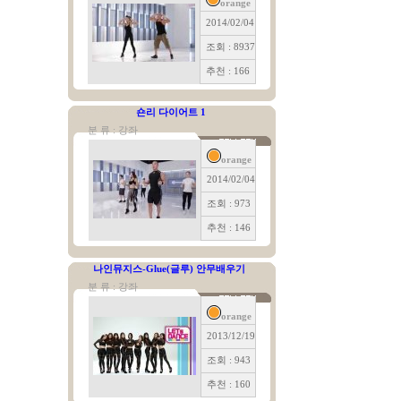
orange
2014/02/04
조회 : 8937
추천 : 166
숀리 다이어트 1
분 류 : 강좌
orange
2014/02/04
조회 : 973
추천 : 146
나인뮤지스-Glue(글루) 안무배우기
분 류 : 강좌
orange
2013/12/19
조회 : 943
추천 : 160