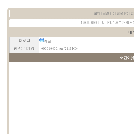
전체
|
일반 (1)
|
질문 (0)
|
답
[ 포토 갤러리 입니다. ] 모두가 즐거
내 /
작 성 자
레몬
첨부이미지 #1
000018466.jpg (21.9 KB)
어린이(