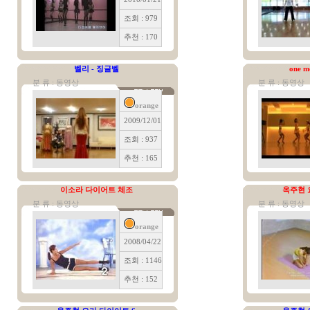
조회 : 979
추천 : 170
벨리 - 징글벨
one m
분 류 : 동영상
분 류 : 동영상
orange
2009/12/01
조회 : 937
추천 : 165
이소라 다이어트 체조
옥주현 
분 류 : 동영상
분 류 : 동영상
orange
2008/04/22
조회 : 1146
추천 : 152