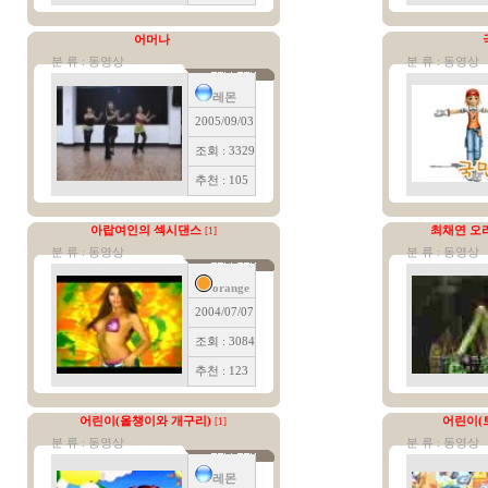
어머나
분 류 : 동영상
분 류 : 동영상
레몬
2005/09/03
조회 : 3329
추천 : 105
아랍여인의 섹시댄스
최채연 오
[1]
분 류 : 동영상
분 류 : 동영상
orange
2004/07/07
조회 : 3084
추천 : 123
어린이(올챙이와 개구리)
어린이(
[1]
분 류 : 동영상
분 류 : 동영상
레몬