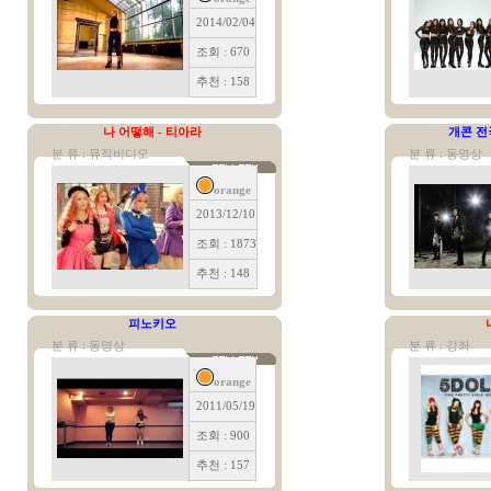
2014/02/04
조회 : 670
추천 : 158
나 어떻해 - 티아라
개콘 전
분 류 : 뮤직비디오
분 류 : 동영상
orange
2013/12/10
조회 : 1873
추천 : 148
피노키오
분 류 : 동영상
분 류 : 강좌
orange
2011/05/19
조회 : 900
추천 : 157