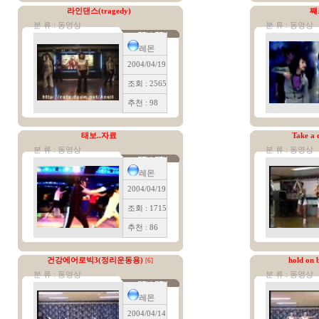
라인댄스(tragedy)
째
분 류 : 동영상
분 류 : 동영상
레몬
2004/04/19
조회 : 2565
추천 : 98
태보..자료
Take a 
분 류 : 동영상
분 류 : 동영상
레몬
2004/04/19
조회 : 1715
추천 : 86
건강에어로빅3(정리운동용)
hold on
[6]
분 류 : 동영상
분 류 : 동영상
레몬
2004/04/14