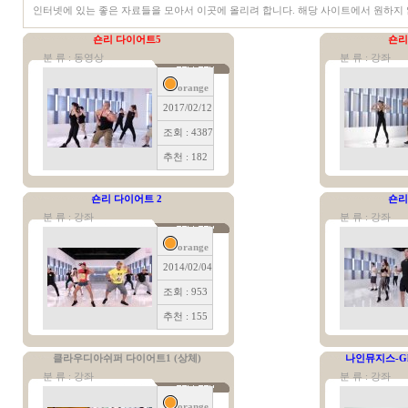
인터넷에 있는 좋은 자료들을 모아서 이곳에 올리려 합니다. 해당 사이트에서 원하지 
숀리 다이어트5
숀리
분 류 : 동영상
분 류 : 강좌
orange
2017/02/12
조회 : 4387
추천 : 182
숀리 다이어트 2
숀리
분 류 : 강좌
분 류 : 강좌
orange
2014/02/04
조회 : 953
추천 : 155
클라우디아쉬퍼 다이어트1 (상체)
나인뮤지스-Gl
분 류 : 강좌
분 류 : 강좌
orange