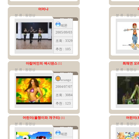
어머나
분 류 : 동영상
분 류 : 동영상
레몬
2005/09/03
조회 : 3329
추천 : 105
아랍여인의 섹시댄스
최채연 오
[1]
분 류 : 동영상
분 류 : 동영상
orange
2004/07/07
조회 : 3084
추천 : 123
어린이(올챙이와 개구리)
어린이(
[1]
분 류 : 동영상
분 류 : 동영상
레몬