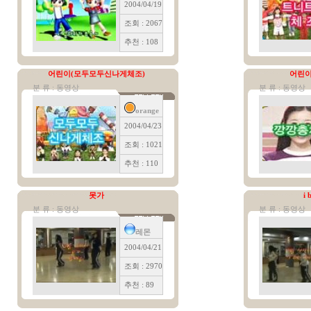
2004/04/19
조회 : 2067
추천 : 108
어린이(모두모두신나게체조)
어린이
분 류 : 동영상
분 류 : 동영상
orange
2004/04/23
조회 : 1021
추천 : 110
못가
i 
분 류 : 동영상
분 류 : 동영상
레몬
2004/04/21
조회 : 2970
추천 : 89