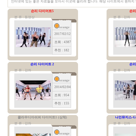
인터넷에 있는 좋은 자료들을 모아서 이곳에 올리려 합니다. 해당 사이트에서 원하지 
숀리 다이어트5
숀리
분 류 : 동영상
분 류 : 강좌
orange
2017/02/12
조회 : 4387
추천 : 182
숀리 다이어트 2
숀리
분 류 : 강좌
분 류 : 강좌
orange
2014/02/04
조회 : 954
추천 : 155
클라우디아쉬퍼 다이어트1 (상체)
나인뮤지스-Gl
분 류 : 강좌
분 류 : 강좌
orange