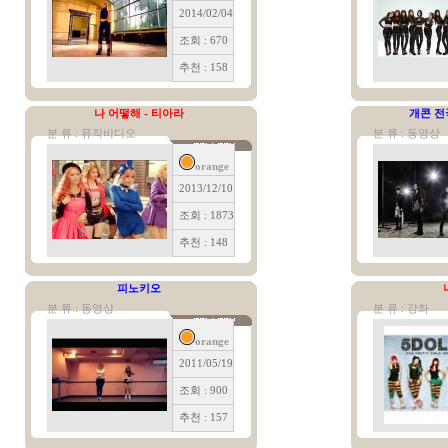
2014/02/04
조회 : 670
추천 : 158
나 어떻해 - 티아라
개콘 전
분 류 : 뮤직비디오
분 류 : 동영상
orange
2013/12/10
조회 : 1873
추천 : 148
피노키오
분 류 : 동영상
분 류 : 강좌
orange
2011/05/19
조회 : 900
추천 : 157