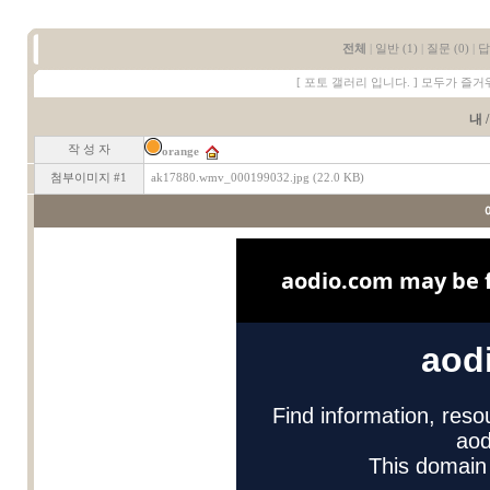
전체
|
일반 (1)
|
질문 (0)
|
답
[ 포토 갤러리 입니다. ] 모두가 즐거
내 /
작 성 자
orange
첨부이미지 #1
ak17880.wmv_000199032.jpg (22.0 KB)