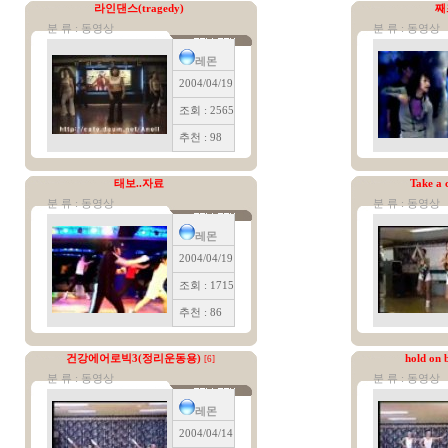
라인댄스(tragedy)
째
분 류 : 동영상
분 류 : 동영상
레몬
2004/04/19
조회 : 2565
추천 : 98
태보..자료
Take a 
분 류 : 동영상
분 류 : 동영상
레몬
2004/04/19
조회 : 1715
추천 : 86
건강에어로빅3(정리운동용)
hold on
[6]
분 류 : 동영상
분 류 : 동영상
레몬
2004/04/14