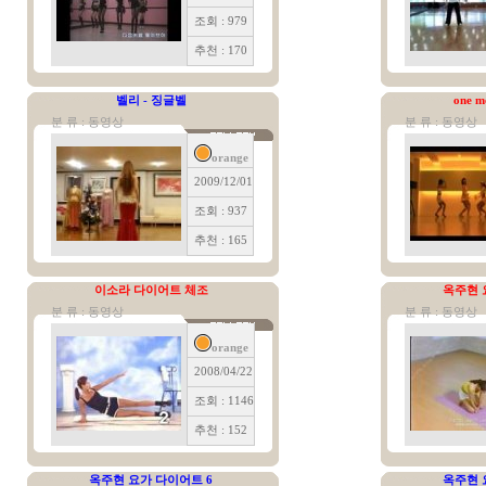
조회 : 979
추천 : 170
벨리 - 징글벨
one m
분 류 : 동영상
분 류 : 동영상
orange
2009/12/01
조회 : 937
추천 : 165
이소라 다이어트 체조
옥주현 
분 류 : 동영상
분 류 : 동영상
orange
2008/04/22
조회 : 1146
추천 : 152
옥주현 요가 다이어트 6
옥주현 